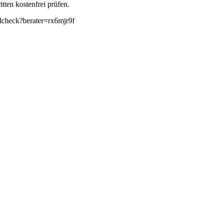
tten kostenfrei prüfen.
llcheck?berater=rx6mjr9f